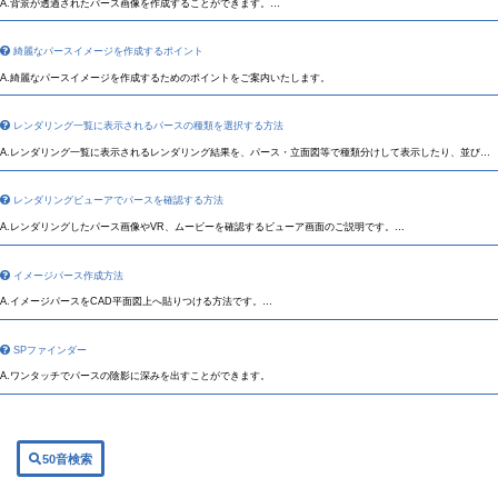
背景が透過されたパース画像を作成することができます。
前後関係を調整しても余白で隣のパースを隠してしまう場合に、画像を隠さずにレイアウトすることができま
綺麗なパースイメージを作成するポイント
す
綺麗なパースイメージを作成するためのポイントをご案内いたします。
レンダリング一覧に表示されるパースの種類を選択する方法
レンダリング一覧に表示されるレンダリング結果を、パース・立面図等で種類分けして表示したり、並び順
を新しい順または古い順に変更することができます。
レンダリングビューアでパースを確認する方法
レンダリングしたパース画像やVR、ムービーを確認するビューア画面のご説明です。
図面に配置、保存、削除もできます。
イメージパース作成方法
イメージパースをCAD平面図上へ貼りつける方法です。
SPファインダー
ワンタッチでパースの陰影に深みを出すことができます。
50音検索