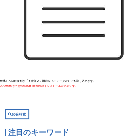
敷地の作図に便利な「下絵取込」機能がPDFデータからでも取り込めます。
※AcrobatまたはAcrobat Readerのインストールが必要です。
50音検索
注目のキーワード