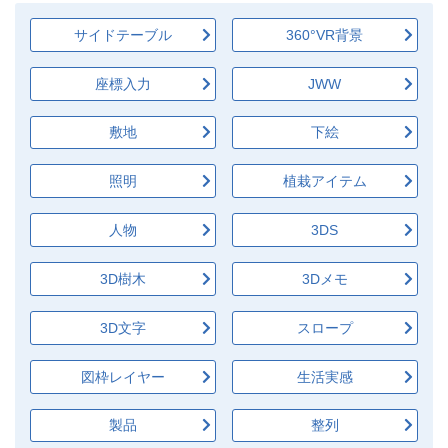
サイドテーブル
360°VR背景
座標入力
JWW
敷地
下絵
照明
植栽アイテム
人物
3DS
3D樹木
3Dメモ
3D文字
スロープ
図枠レイヤー
生活実感
製品
整列