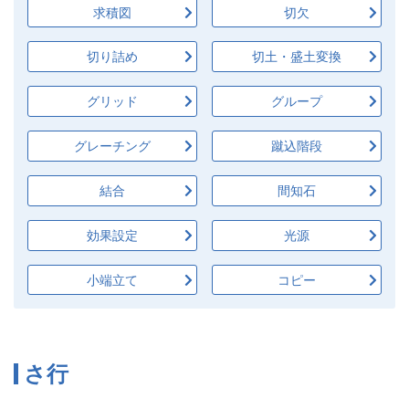
求積図
切欠
切り詰め
切土・盛土変換
グリッド
グループ
グレーチング
蹴込階段
結合
間知石
効果設定
光源
小端立て
コピー
さ行