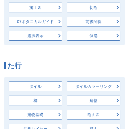
施工図
切断
07ボタニカルガイド
前後関係
選択表示
側溝
た行
タイル
タイルカラーリング
橘
建物
建物基礎
断面図
注釈レイヤー
築山