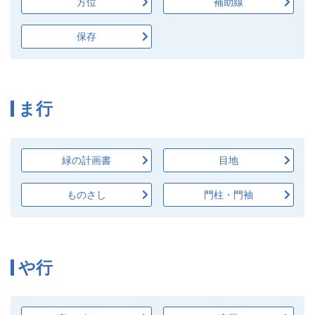
方位
補助線
保存
ま行
緑の計画書
目地
ものさし
門柱・門袖
や行